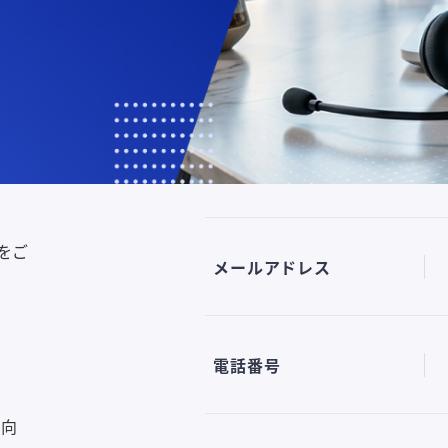
お名前
貫し
お名前（フリガナ）
をご
メールアドレス
電話番号
の向